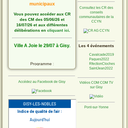
municipaux
Consultez les CR des
conseils
Vous pouvez accéder aux CR
communautaires de la
des CM des 05/06/26 et
CCYN
16/07/26 et aux différentes
délibérations en
cliquant ici
.
Ville A Joie le 29/07 à Gisy.
Les 4 événements
Cavalcade2019
Paques2022
Programme :
RfectionCloches
SaintJean2022
Accédez au Facebook de Gisy
Vidéos COM COM TV
Ne laissons pas les
sur Gisy
moustiques s'installer !
Pont-sur-Yonne
Quelques conseils