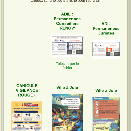
Cliquez sur une petite affiche pour l'agrandir
ADIL :
Permanences
Conseillers
ADIL
RENOV'
Permanences
Juristes
Télécharger le
fichier
CANICULE
Ville à Joie
VIGILANCE
Ville à Joie
ROUGE !